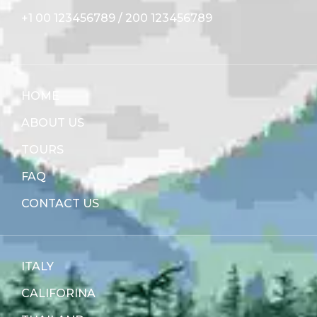
+1 00 123456789
/
200 123456789
HOME
ABOUT US
TOURS
FAQ
CONTACT US
ITALY
CALIFORINA